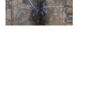
Toque nas imagens
para mais detalhes
© 2022 Mariza Carpes //
TAT studio
//
email:
Mariza Carpes