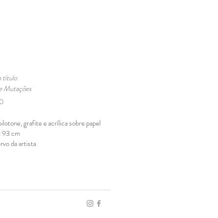
título
ie Mutações
90
ilotone, grafite e acrílica sobre papel
x 93 cm
vo da artista