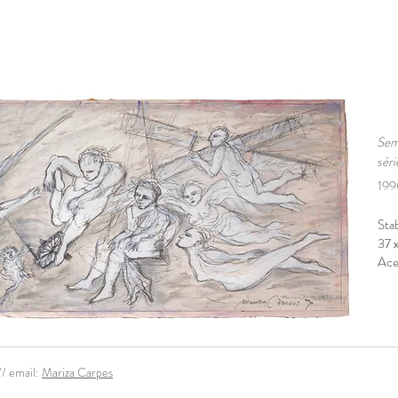
Sem 
sér
19
Stab
37 
Acer
/ email:
Mariza Carpes